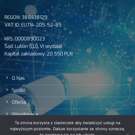
REGON: 388438129
VAT ID: EU714-205-52-85
KRS: 0000890023
Sąd: Lublin (LU), VI wydział
Kapitał zakładowy: 20 550 PLN
O Nas
Spółki
Oferta
Współpraca
Ta strona korzysta z ciasteczek aby świadczyć usługi na
najwyższym poziomie. Dalsze korzystanie ze strony oznacza,
że zgadzasz się na ich użycie.