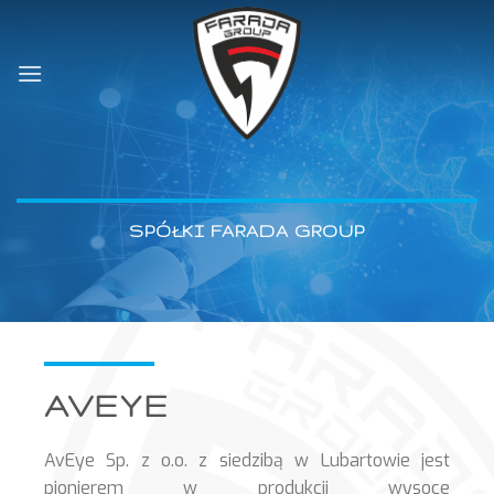
Skip
to
content
SPÓŁKI FARADA GROUP
AVEYE
AvEye Sp. z o.o. z siedzibą w Lubartowie jest
pionierem w produkcji wysoce