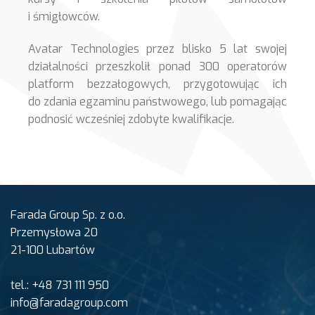
i śmigłowców.
Avatar Technologies przez blisko 5 lat swojej
działalności przeszkolił ponad 300 operatorów
platform bezzałogowych, przygotowując ich
do zdania egzaminu państwowego, lub pomagając
podnosić wcześniej zdobyte kwalifikacje.
Farada Group Sp. z o.o.
Przemysłowa 20
21-100 Lubartów
tel.: +48 731 111 950
info@faradagroup.com