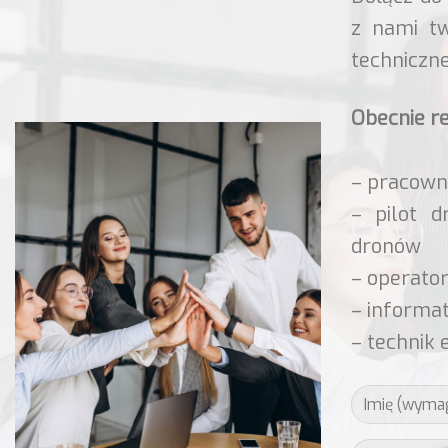
z nami tw
techniczne
Obecnie r
– pracown
– pilot 
dronów
– operator
– informa
– technik 