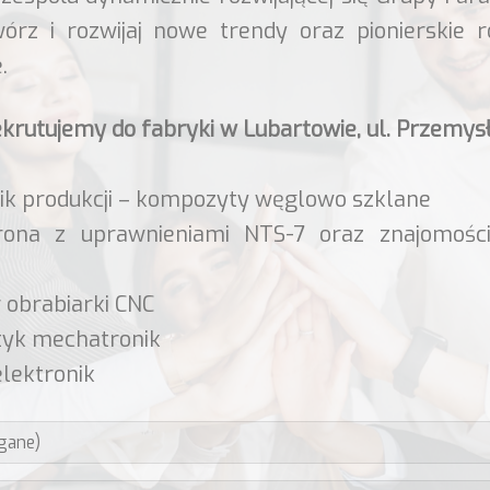
órz i rozwijaj nowe trendy oraz pionierskie r
.
ekrutujemy do fabryki w Lubartowie, ul. Przemy
ik produkcji – kompozyty węglowo szklane
drona z uprawnieniami NTS-7 oraz znajomośc
 obrabiarki CNC
tyk mechatronik
elektronik