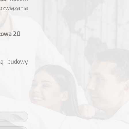
ozwiązania
słowa 20
ią budowy