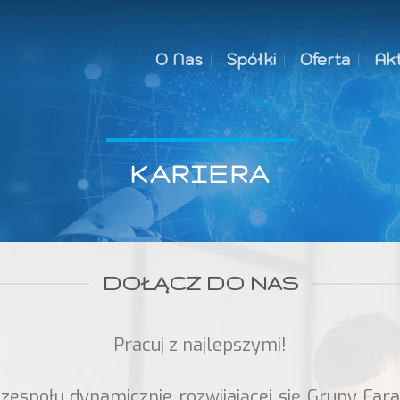
O Nas
Spółki
Oferta
Akt
KARIERA
DOŁĄCZ DO NAS
Pracuj z najlepszymi!
 zespołu dynamicznie rozwijającej się Grupy Far