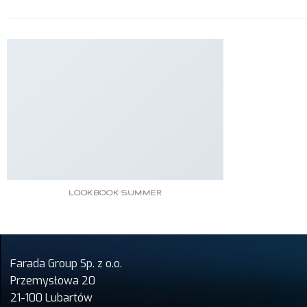
LOOKBOOK SUMMER
Farada Group Sp. z o.o.
Przemysłowa 20
21-100 Lubartów