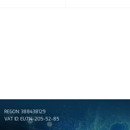
REGON: 388438129
VAT ID: EU714-205-52-85