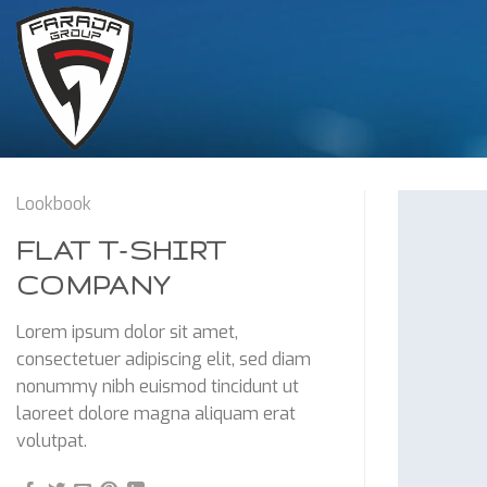
Skip
to
content
Lookbook
FLAT T-SHIRT
COMPANY
Lorem ipsum dolor sit amet,
consectetuer adipiscing elit, sed diam
nonummy nibh euismod tincidunt ut
laoreet dolore magna aliquam erat
volutpat.